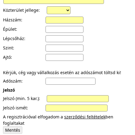
Közterület jellege:
Házszám:
Épület:
Lépcsőház:
Szint:
Ajtó:
Kérjük, cég vagy vállalkozás esetén az adószámot töltsd ki!
Adószám:
Jelszó
Jelszó (min. 5 kar.):
Jelszó ismét:
A regisztrációval elfogadom a
szerződési feltételek
ben
foglaltakat
Mentés