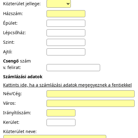
Közterület jellege:
Házszám:
Épület:
Lépcsőház:
Szint:
Ajtó:
Csengő
szám
v. felirat:
Számlázási adatok
Kattints ide, ha a számlázási adatok megegyeznek a fentiekkel
Név/Cég:
Város:
Irányítószám:
Kerület:
Közterület neve: