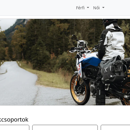
Férfi
Női
kcsoportok