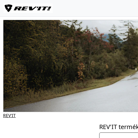
REV'IT
REV'IT termé