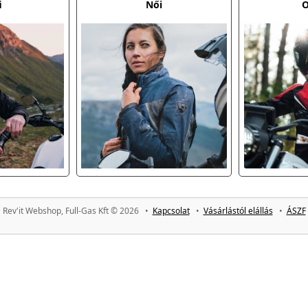
i
Női
O
Rev'it Webshop, Full-Gas Kft © 2026 •
Kapcsolat
•
Vásárlástól elállás
•
ÁSZF