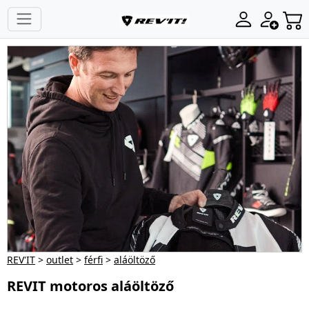
REV'IT
>
outlet
>
férfi
>
aláöltöző
REVIT motoros aláöltöző