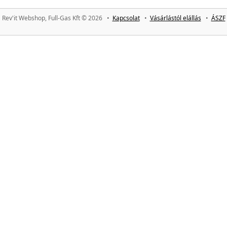
Rev'it Webshop, Full-Gas Kft © 2026 •
Kapcsolat
•
Vásárlástól elállás
•
ÁSZF