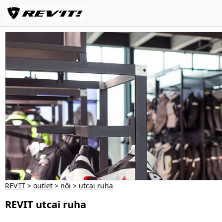
REV'IT
>
outlet
>
női
>
utcai ruha
REVIT utcai ruha