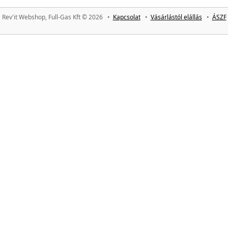
Rev'it Webshop, Full-Gas Kft © 2026 •
Kapcsolat
•
Vásárlástól elállás
•
ÁSZF