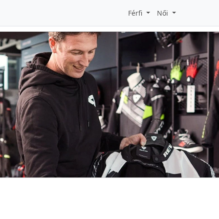
Férfi
Női