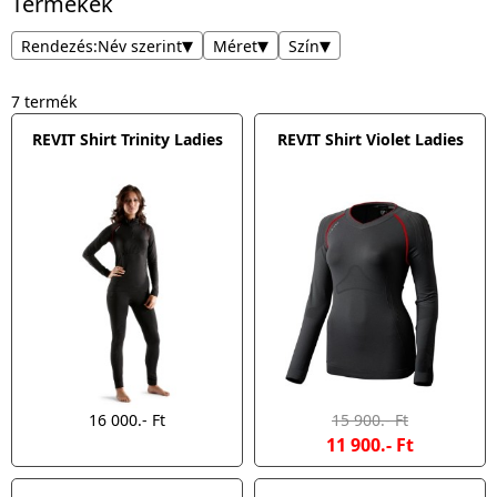
Termékek
▾
▾
▾
Rendezés:
Név szerint
Méret
Szín
7 termék
REVIT Shirt Trinity Ladies
REVIT Shirt Violet Ladies
16 000.- Ft
15 900.- Ft
11 900.- Ft