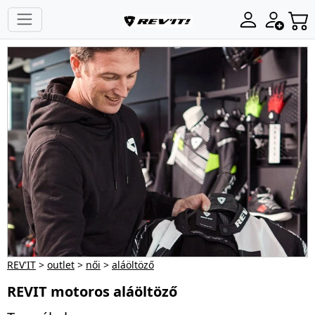
REV'IT
>
outlet
>
női
>
aláöltöző
REVIT motoros aláöltöző