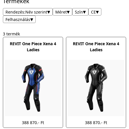
Termékek
▾
▾
▾
▾
Rendezés:
Név szerint
Méret
Szín
CE
▾
Felhasználás
3 termék
REVIT One Piece Xena 4
REVIT One Piece Xena 4
Ladies
Ladies
388 870.- Ft
388 870.- Ft