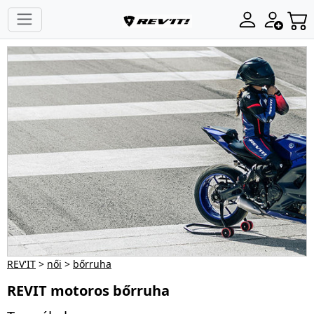
REV'IT
>
női
>
bőrruha
REVIT motoros bőrruha