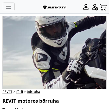
REV'IT
>
férfi
>
bőrruha
REVIT motoros bőrruha