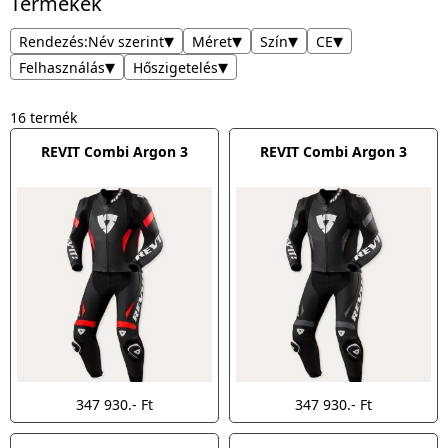
Termékek
▾
▾
▾
▾
Rendezés:
Név szerint
Méret
Szín
CE
▾
▾
Felhasználás
Hőszigetelés
16 termék
REVIT Combi Argon 3
REVIT Combi Argon 3
347 930.- Ft
347 930.- Ft